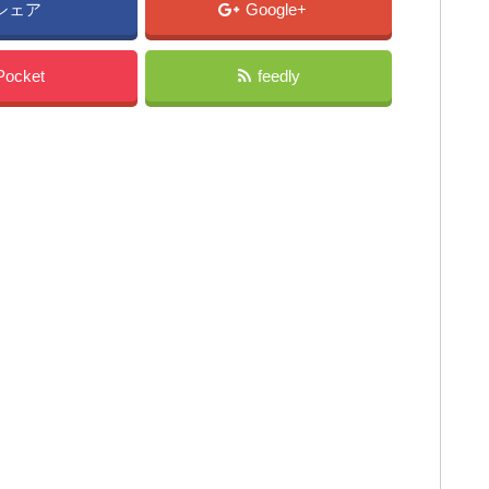
シェア
Google+
Pocket
feedly