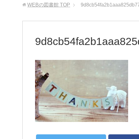
WEBの図書館
TOP
9d8cb54fa2b1aaa825db7
9d8cb54fa2b1aaa825