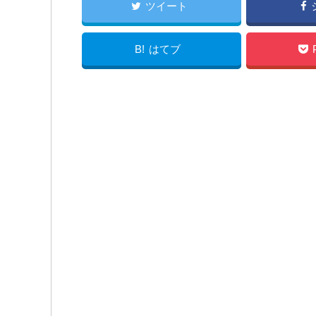
ツイート
B!
はてブ