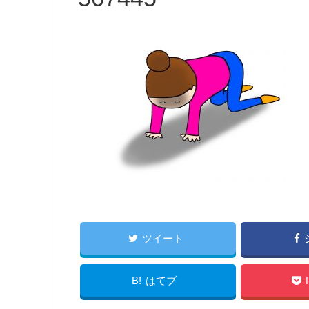
ツイート
B!
はてブ