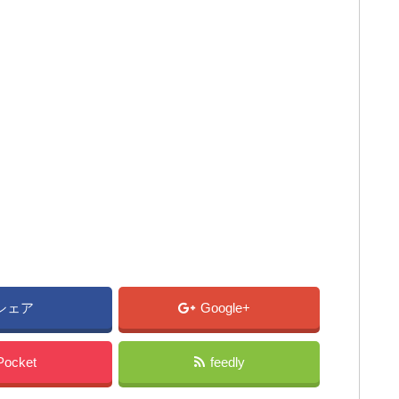
シェア
Google+
Pocket
feedly