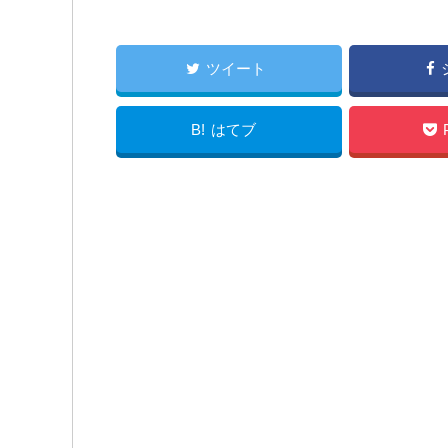
ツイート
B!
はてブ