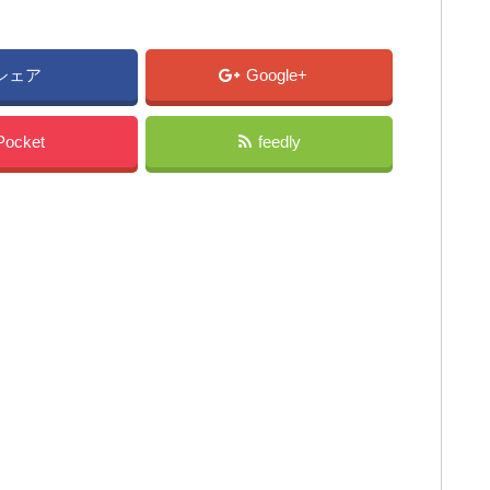
シェア
Google+
Pocket
feedly