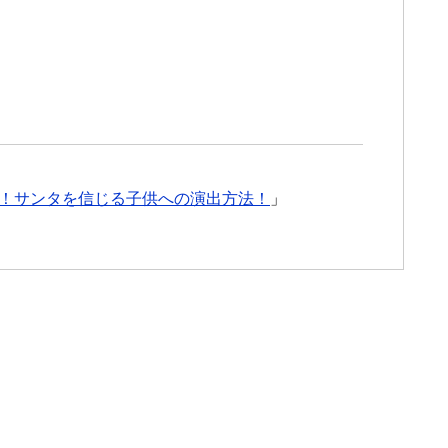
！サンタを信じる子供への演出方法！
」