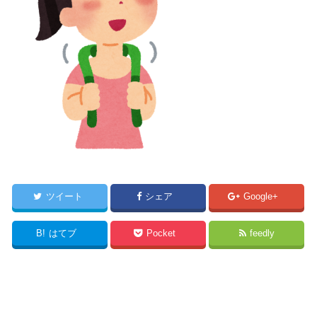
ツイート
シェア
Google+
B!
はてブ
Pocket
feedly