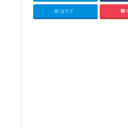
B!
はてブ