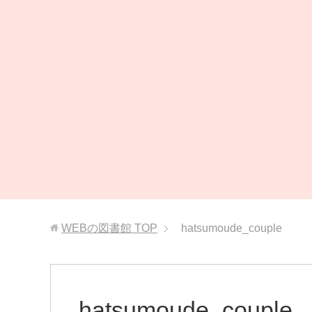
WEBの図書館
TOP
hatsumoude_couple
hatsumoude_couple