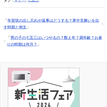
タグ :
マナー
,
七五三
「
年賀状の出し忘れや返事はどうする？寒中見舞いを出
す時期と例文
」
「
男の子の七五三はいつやるの？数え年？満年齢？お参
りの時期は何月？
」