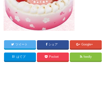
ツイート
シェア
Google+
B!
はてブ
Pocket
feedly