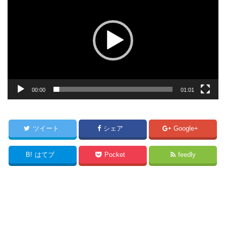
画
プ
レ
ー
ヤ
ー
00:00
01:01
ツイート
シェア
Google+
B!
はてブ
Pocket
feedly