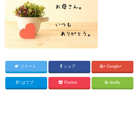
ツイート
シェア
Google+
B!
はてブ
Pocket
feedly