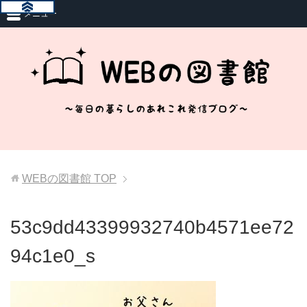
メニュー
WEBの図書館
TOP
53c9dd43399932740b4571ee72
94c1e0_s