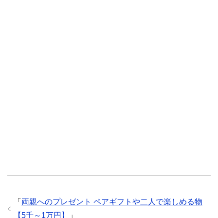
「
両親へのプレゼント ペアギフトや二人で楽しめる物
【5千～1万円】
」