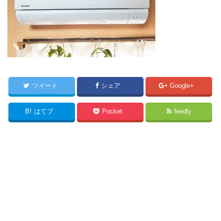
ツイート
シェア
Google+
B!
はてブ
Pocket
feedly