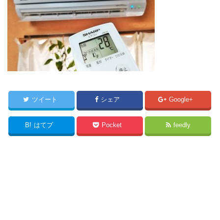
ツイート
シェア
Google+
B!
はてブ
Pocket
feedly