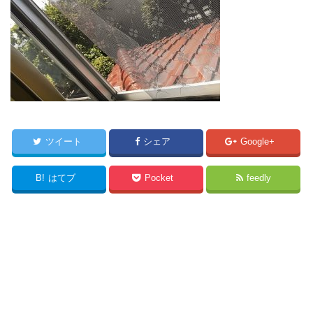
ツイート
シェア
Google+
B!
はてブ
Pocket
feedly