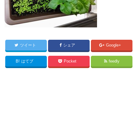
ツイート
シェア
Google+
B!
はてブ
Pocket
feedly