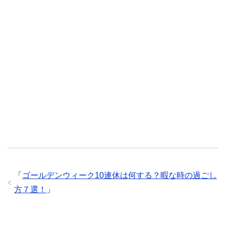
「
ゴールデンウィーク10連休は何する？暇な時の過ごし
方７選！
」