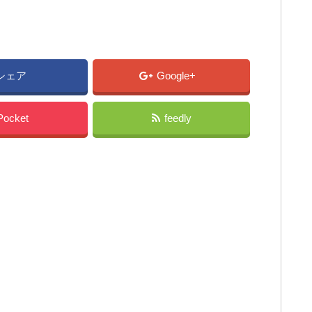
シェア
Google+
Pocket
feedly