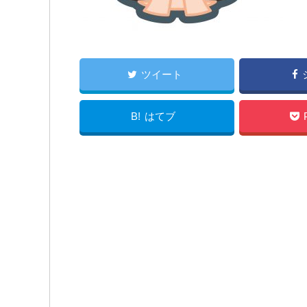
ツイート
B!
はてブ