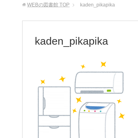
WEBの図書館
TOP
kaden_pikapika
kaden_pikapika