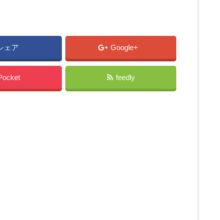
シェア
Google+
Pocket
feedly