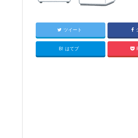
ツイート
B!
はてブ