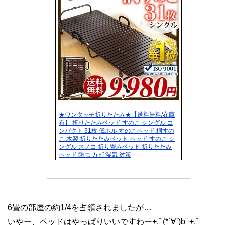
★ワンタッチ折りたたみ★【送料無料/在庫
有】 折りたたみベッド すのこ シングル コ
ンパクト 31枚 低ホル すのこベッド 桐すの
こ 木製 折りたたみベット ベッド すのこ シ
ングル スノコ 折り畳みベッド 折りたたみ
ベッド 防虫 カビ 湿気 対策
6畳の部屋の約1/4を占領されましたが…
いやー、ベッドはやっぱりいいですわー+.ﾟ(*´∀`)bﾟ+.ﾟ