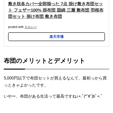
敷き枕各カバー全部揃った 7点 掛け敷き布団セッ
ト フェザー100% 掛布団 固綿 三層 敷布団 羽根布
団セット 掛け布団 敷き布団
posted with
カエレバ
楽天市場
布団のメリットとデメリット
5,000円以下で布団セットが買えるなんて、最初っから買
っときゃよかったです。
いやー、布団がある生活って最高ですね♪+.ﾟ(*´∀`)bﾟ+.ﾟ