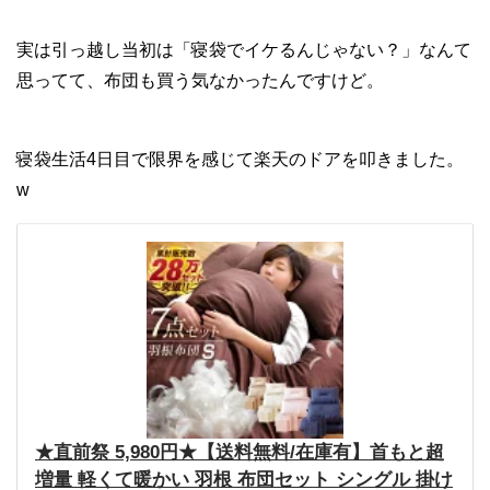
実は引っ越し当初は「寝袋でイケるんじゃない？」なんて
思ってて、布団も買う気なかったんですけど。
寝袋生活4日目で限界を感じて楽天のドアを叩きました。
w
★直前祭 5,980円★【送料無料/在庫有】首もと超
増量 軽くて暖かい 羽根 布団セット シングル 掛け