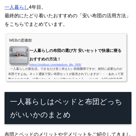
一人暮らし
4年目。
最終的にたどり着いたおすすめの「安い布団の活用方法」
をこちらでまとめています。
WEBの図書館
一人暮らしの布団の選び方 安いセットで快適に寝る
おすすめの方法！
https://nokkun.com/wisdom_life_068/
一人暮らしの新生活。できるだけ安く抑えたい初期費用ですが、絶対に必要なのが
布団ですよね。ネット通販で安い布団セットが販売されていますが・・・あれって実
際どうなの？冬って寒くない？…なんて気になるところ。 そこで、今回は格安布団
セットを4...
一人暮らしはベッドと布団どっち
がいいかのまとめ
布団とベッドのメリットやデメリットをご紹介してきまし