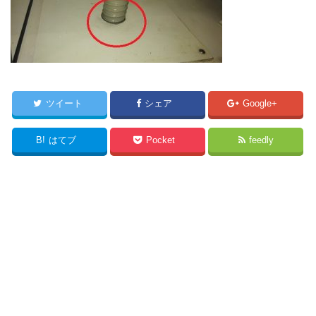
ツイート
シェア
Google+
B!
はてブ
Pocket
feedly