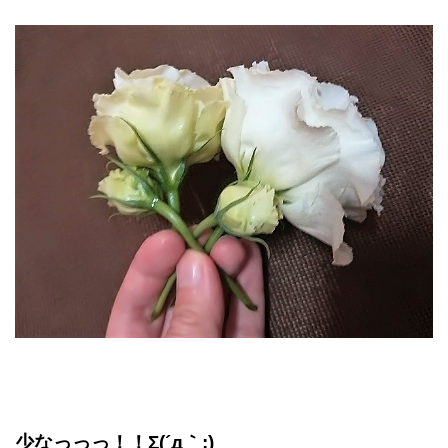
少なっっっ！！Σ(´д｀;)