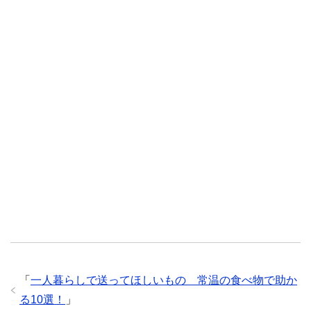
「
一人暮らしで送ってほしいもの 常温の食べ物で助か
る10選！
」