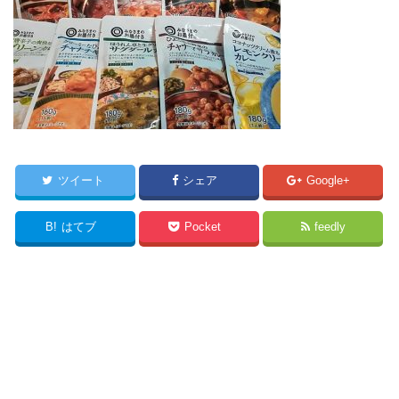
ツイート
シェア
Google+
B!
はてブ
Pocket
feedly