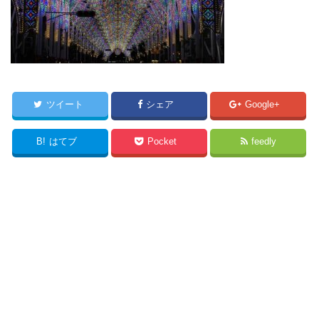
ツイート
シェア
Google+
B!
はてブ
Pocket
feedly