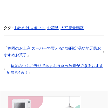
タグ :
お出かけスポット
,
お花見
,
太宰府天満宮
「
福岡のお土産 スーパーで買える地域限定品や地元民お
すすめお菓子
」
「
福岡のいちご狩りであまおう食べ放題ができるおすす
め農園4選！
」