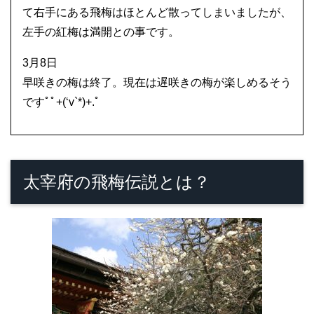
て右手にある飛梅はほとんど散ってしまいましたが、
左手の紅梅は満開との事です。
3月8日
早咲きの梅は終了。現在は遅咲きの梅が楽しめるそう
ですﾟﾟ+(‘v`*)+.ﾟ
太宰府の飛梅伝説とは？