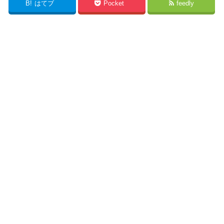
B!
はてブ
Pocket
feedly