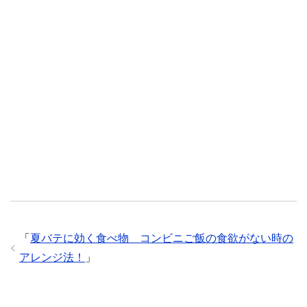
「
夏バテに効く食べ物 コンビニご飯の食欲がない時の
アレンジ法！
」