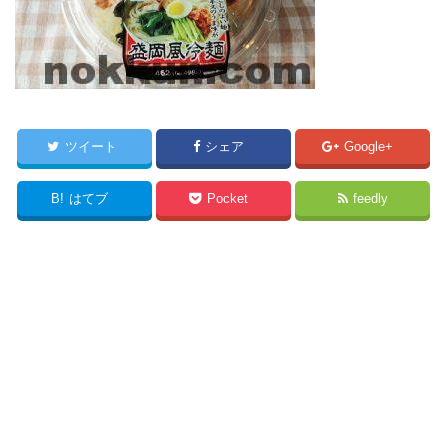
ツイート
シェア
Google+
B!
はてブ
Pocket
feedly