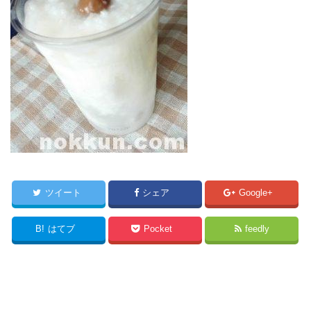
ツイート
シェア
Google+
B!
はてブ
Pocket
feedly