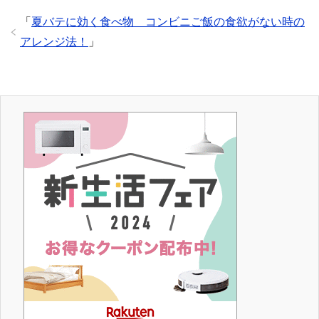
「
夏バテに効く食べ物 コンビニご飯の食欲がない時の
アレンジ法！
」