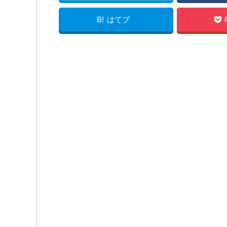
B!
はてブ