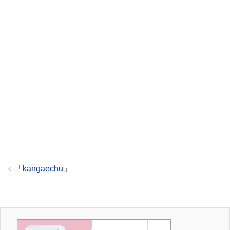
「
kangaechu
」