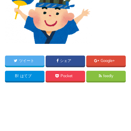
ツイート
シェア
Google+
B!
はてブ
Pocket
feedly