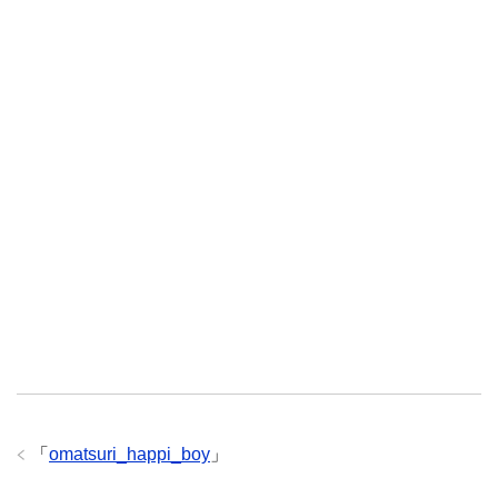
「
omatsuri_happi_boy
」