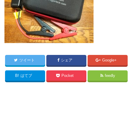
ツイート
シェア
Google+
B!
はてブ
Pocket
feedly