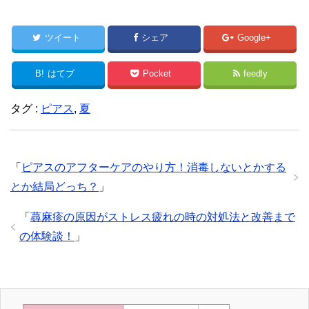
ツイート
シェア
Google+
B!
はてブ
Pocket
feedly
タグ :
ピアス
,
夏
「
ピアスのアフターケアのやり方！消毒しないとかする
とか結局どっち？
」
「
蕁麻疹の原因がストレス疲れの時の対処法と改善まで
の体験談！
」