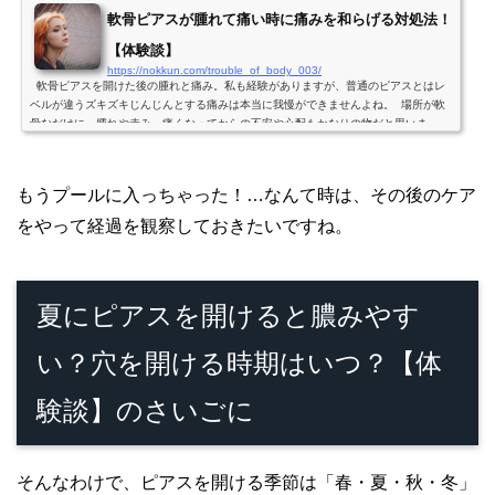
軟骨ピアスが腫れて痛い時に痛みを和らげる対処法！
【体験談】
https://nokkun.com/trouble_of_body_003/
軟骨ピアスを開けた後の腫れと痛み。私も経験がありますが、普通のピアスとはレ
ベルが違うズキズキじんじんとする痛みは本当に我慢ができませんよね。 場所が軟
骨なだけに、腫れや赤み、痛くなってからの不安や心配もかなりの物だと思いま
す。 お...
もうプールに入っちゃった！…なんて時は、その後のケア
をやって経過を観察しておきたいですね。
夏にピアスを開けると膿みやす
い？穴を開ける時期はいつ？【体
験談】のさいごに
そんなわけで、ピアスを開ける季節は「春・夏・秋・冬」