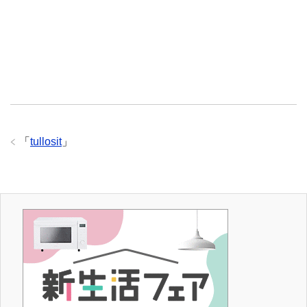
「
tullosit
」