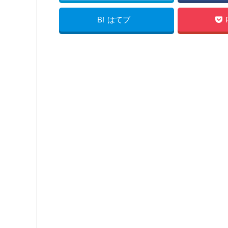
B!
はてブ