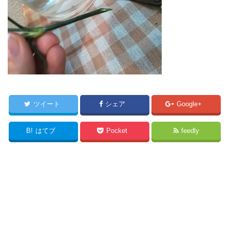
ツイート
シェア
Google+
B!
はてブ
Pocket
feedly