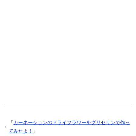
「
カーネーションのドライフラワーをグリセリンで作っ
てみたよ！
」