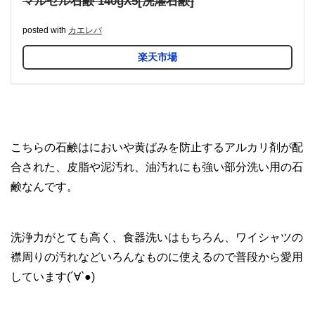
マルセル石鹸 140gX5[洗濯石鹸]
posted with
カエレバ
楽天市場
こちらの石鹸はにおいや黄ばみを防止するアルカリ剤が配
合された、皮脂や泥汚れ、油汚れにも強い部分洗い用の石
鹸なんです。
洗浄力がとても高く、食器洗いはもちろん、ワイシャツの
襟周りの汚れなどいろんなものに使えるので普段から愛用
しています(´∀`●)