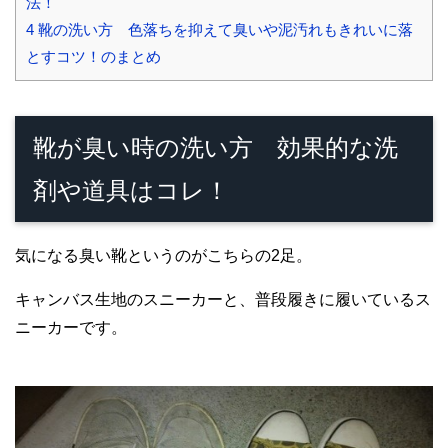
法！
4
靴の洗い方 色落ちを抑えて臭いや泥汚れもきれいに落
とすコツ！のまとめ
靴が臭い時の洗い方 効果的な洗
剤や道具はコレ！
気になる臭い靴というのがこちらの2足。
キャンバス生地のスニーカーと、普段履きに履いているス
ニーカーです。