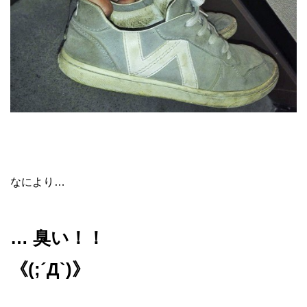
なにより…
… 臭い！！
《(;´Д`)》