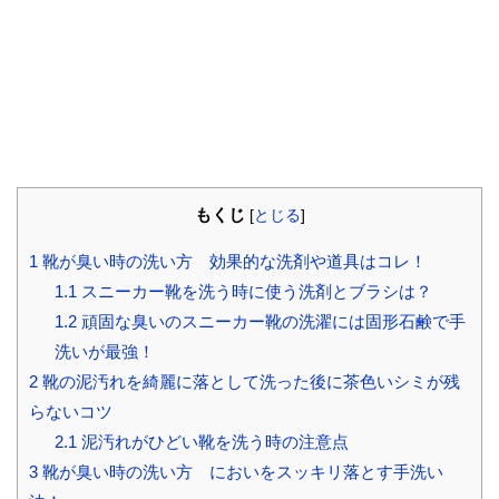
もくじ
[
とじる
]
1
靴が臭い時の洗い方 効果的な洗剤や道具はコレ！
1.1
スニーカー靴を洗う時に使う洗剤とブラシは？
1.2
頑固な臭いのスニーカー靴の洗濯には固形石鹸で手
洗いが最強！
2
靴の泥汚れを綺麗に落として洗った後に茶色いシミが残
らないコツ
2.1
泥汚れがひどい靴を洗う時の注意点
3
靴が臭い時の洗い方 においをスッキリ落とす手洗い